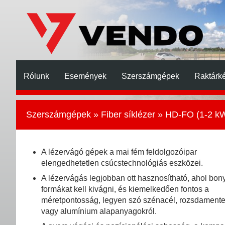
Rólunk
Események
Szerszámgépek
Raktárké
Szerszámgépek
»
Fiber síklézer
» HD-FO (1-2 kW
A lézervágó gépek a mai fém feldolgozóipar
elengedhetetlen csúcstechnológiás eszközei.
A lézervágás legjobban ott hasznosítható, ahol bony
formákat kell kivágni, és kiemelkedően fontos a
méretpontosság, legyen szó szénacél, rozsdament
vagy alumínium alapanyagokról.