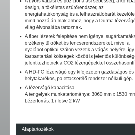
A gyors vágási és pozícionálási sebesség, a kompa
design, a tökéletes szűrőrendszer, az
energiahatékonyság és a felhasználóbarát kezelőfel
mind hozzájárulnak ahhoz, hogy a Durma lézervágó
világ élvonalába tartoznak.
A fiber lézerek felépítése nem igényel sugárkamráka
érzékeny tükröket és lencserendszereket, mivel a
nyalábot optikai szálon vezetik a vágás helyére, így
karbantartási költségek között is jelentős különbsé
jelentkezhetnek a CO2 lézergépekkel összehasonlí
A HD-FO lézervágó egy kifejezeten gazdaságos és
helytakarékos, palettacserélő rendszer nélküli gép.
A lézervágó kapacitása:
A tengelyek munkatartománya: 3060 mm x 1530 m
Lézerforrás: 1 illetve 2 kW
Alaptartozékok