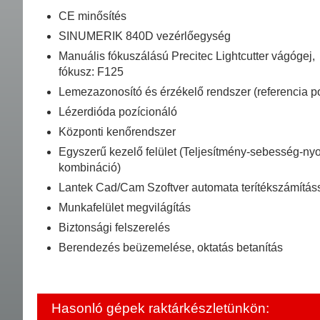
CE minősítés
SINUMERIK 840D vezérlőegység
Manuális fókuszálású Precitec Lightcutter vágógej,
fókusz: F125
Lemezazonosító és érzékelő rendszer (referencia p
Lézerdióda pozícionáló
Központi kenőrendszer
Egyszerű kezelő felület (Teljesítmény-sebesség-n
kombináció)
Lantek Cad/Cam Szoftver automata terítékszámítás
Munkafelület megvilágítás
Biztonsági felszerelés
Berendezés beüzemelése, oktatás betanítás
Hasonló gépek raktárkészletünkön: