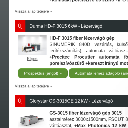
Vissza a lap tetejére
Új
Durma HD-F 3015 6kW - Lézervágó
HD-F 3015 fiber lézervágó gép
SINUMERIK 840D vezérlés, küls
terítékszámítás), automata váltóasz
+Precitec Procutter automata fó
Képek
porelszívószűrő +kereszt irányú mo
Prospektus (angol)
Automata lemez adagoló (an
Vissza a lap tetejére
Új
Glorystar GS-3015CE 12 kW - Lézervágó
GS-3015 fiber lézervágó gép 3015
asztalméret: 3000x1500mm, FSCUT 800
váltóasztal,
+Max Photonics 12 kW f