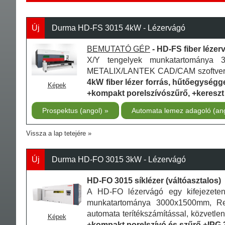
Új
Durma HD-FS 3015 4kW - Lézervágó
BEMUTATÓ GÉP
- HD-FS fiber léze
X/Y tengelyek munkatartománya 
METALIX/LANTEK CAD/CAM szoftver (au
4kW fiber lézer forrás, hűtőegységg
Képek
+kompakt porelszívószűrő, +kereszt
Prospektus (angol)
Automata lemez adagoló (an
Vissza a lap tetejére
Új
Durma HD-FO 3015 3kW - Lézervágó
HD-FO 3015 síklézer (váltóasztalos)
A HD-FO lézervágó egy kifejezete
munkatartománya 3000x1500mm, Re
automata terítékszámítással, közvetle
Képek
+kompakt porelszívó és szűrő +IPG 3