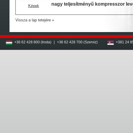
nagy teljesítményű kompresszor le
Képek
Vissza a lap tetejére
+36 62 428 800 (Iroda)
|
+36 62 428 700 (Szerviz)
+381 24 8